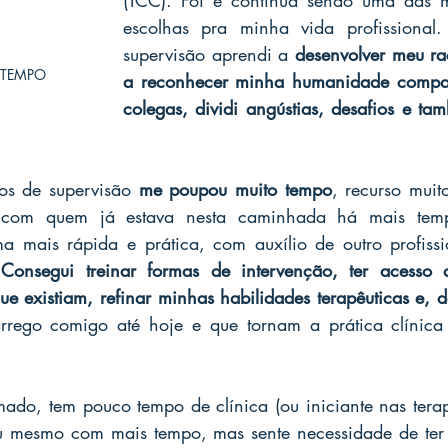
(TCC). Foi e continua sendo uma das m
escolhas pra minha vida profissional
supervisão aprendi a 
desenvolver meu rac
a TEMPO
a reconhecer minha humanidade compar
colegas, dividi angústias, desafios e tam
os de supervisão 
me poupou muito tempo
, recurso muit
com quem já estava nesta caminhada há mais temp
a mais rápida e prática, com auxílio de outro profissi
 
Consegui treinar formas de intervenção, ter acesso a
e existiam, refinar minhas habilidades terapêuticas e, d
rrego comigo até hoje e que tornam a prática clínica 
ado, tem pouco tempo de clínica (ou iniciante nas terapi
u mesmo com mais tempo, mas sente necessidade de ter 