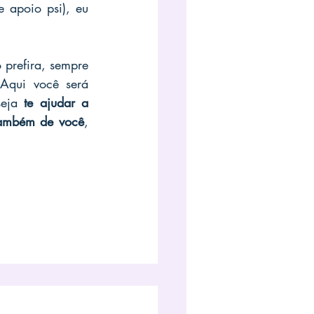
 apoio psi), eu 
 prefira, sempre 
com fundamentação teórica pelas terapias cognitivas e comportamentais. Aqui você será 
eja 
te ajudar a 
 também de você
, 