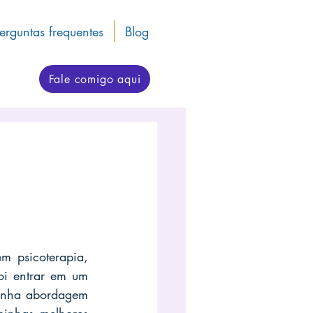
erguntas frequentes
Blog
Fale comigo aqui
m psicoterapia, 
uma das primeiras decisões que tomei foi entrar em um 
inha abordagem 